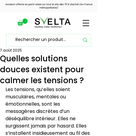
Livraison offerte en point relais sur tout le site dès 75 € d'achat (en France
métropolitaine)
7 août 2025
Voir les points
Quelles solutions
douces existent pour
calmer les tensions ?
Les tensions, qu’elles soient 
musculaires, mentales ou 
émotionnelles, sont les 
messagères discrètes d’un 
déséquilibre intérieur. Elles ne 
surgissent jamais par hasard. Elles 
s’installent insidieusement au fil des 