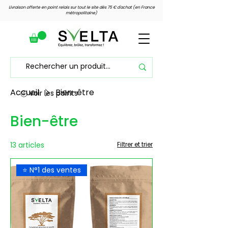
Livraison offerte en point relais sur tout le site dès 75 € d'achat (en France
métropolitaine)
Accueil
Bien-être
Voir les points
Bien-être
13 articles
Filtrer et trier
⭐ N°1 des ventes