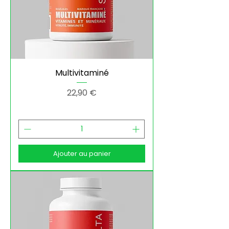
Multivitaminé
Prix
22,90 €
Ajouter au panier