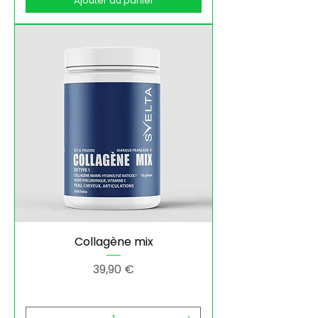
Ajouter au panier
Collagène mix
Prix
39,90 €