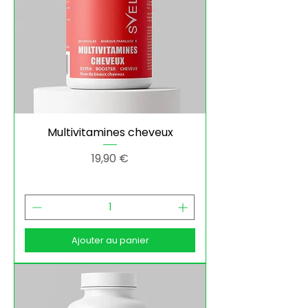
Multivitamines cheveux
Prix
19,90 €
Ajouter au panier