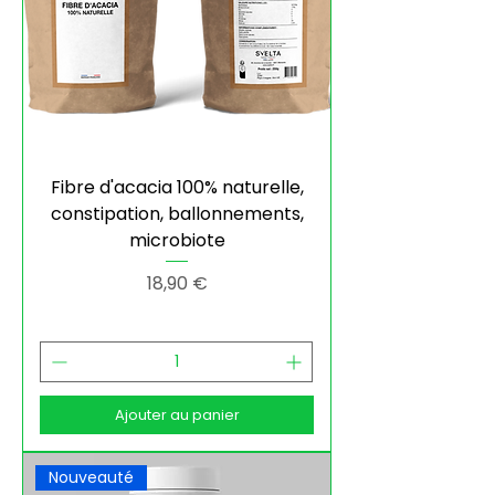
Fibre d'acacia 100% naturelle,
constipation, ballonnements,
microbiote
Prix
18,90 €
Ajouter au panier
Nouveauté