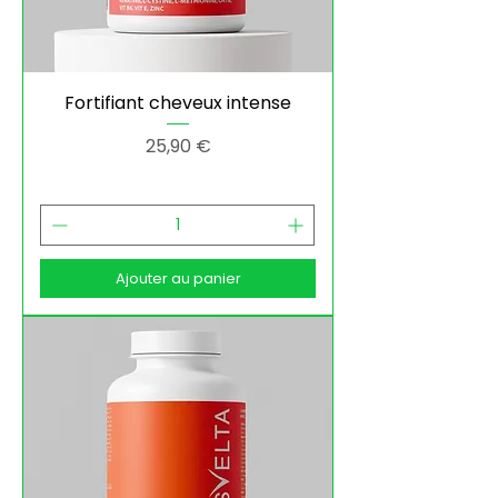
Fortifiant cheveux intense
Prix
25,90 €
Ajouter au panier