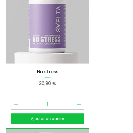
No stress
Prix
26,90 €
Ajouter au panier