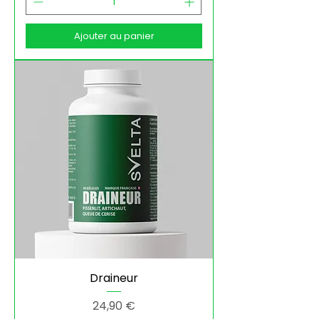
Ajouter au panier
Draineur
Prix
24,90 €