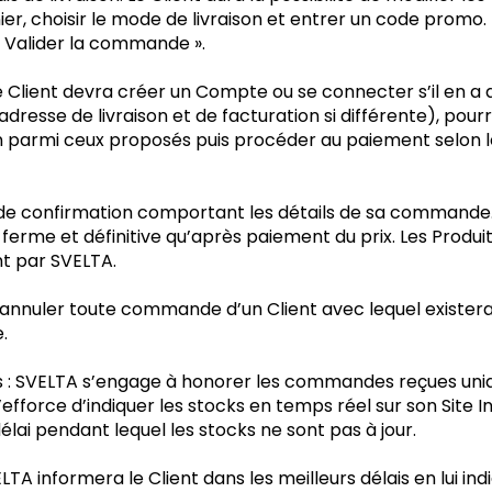
r, choisir le mode de livraison et entrer un code promo. Il
 Valider la commande ».
le Client devra créer un Compte ou se connecter s’il en a d
resse de livraison et de facturation si différente), pou
on parmi ceux proposés puis procéder au paiement selon l
 de confirmation comportant les détails de sa commande
rme et définitive qu’après paiement du prix. Les Produ
t par SVELTA.
’annuler toute commande d’un Client avec lequel existerait
.
uits : SVELTA s’engage à honorer les commandes reçues uni
’efforce d’indiquer les stocks en temps réel sur son Site 
 délai pendant lequel les stocks ne sont pas à jour.
LTA informera le Client dans les meilleurs délais en lui ind