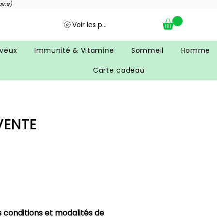
aine)
Voir les points
veux
Immunité & Vitamine
Sommeil
Homme
Carte cadeau
VENTE
s conditions et modalités de