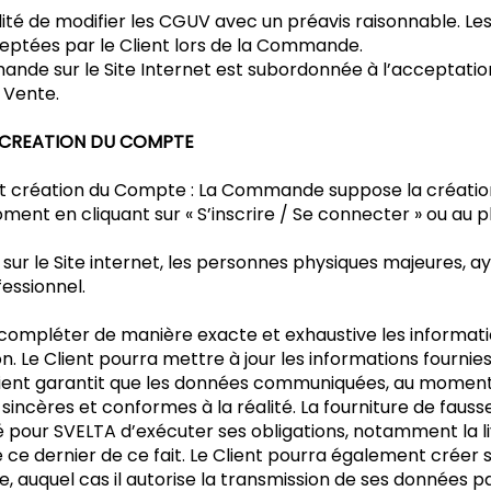
lité de modifier les CGUV avec un préavis raisonnable. L
ceptées par le Client lors de la Commande.
nde sur le Site Internet est subordonnée à l’acceptatio
e Vente.
T CREATION DU COMPTE
ion et création du Compte : La Commande suppose la cré
ment en cliquant sur « S’inscrire / Se connecter » ou au p
 le Site internet, les personnes physiques majeures, ay
fessionnel.
doit compléter de manière exacte et exhaustive les infor
. Le Client pourra mettre à jour les informations fournie
Client garantit que les données communiquées, au momen
, sincères et conformes à la réalité. La fourniture de fauss
té pour SVELTA d’exécuter ses obligations, notamment la li
 ce dernier de ce fait. Le Client pourra également créer
auquel cas il autorise la transmission de ses données par