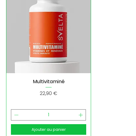
Multivitaminé
Prix
22,90 €
Ajouter au panier