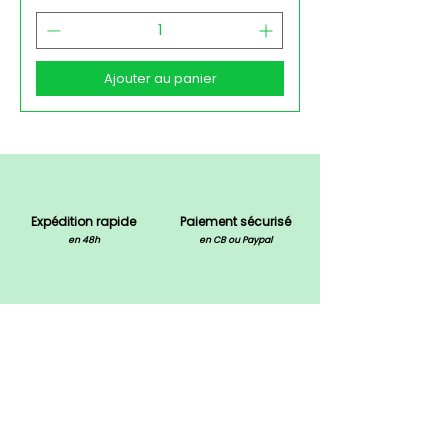
Ajouter au panier
Expédition rapide
Paiement sécurisé
en 48h
en CB ou Paypal
Marque française
Produits de qualité
basée à Marseille
recommandations naturopathes
Les compléments alimentaires ne se substituent pas à une
alimentation variée et équilibrée ni à un mode de vie sain.