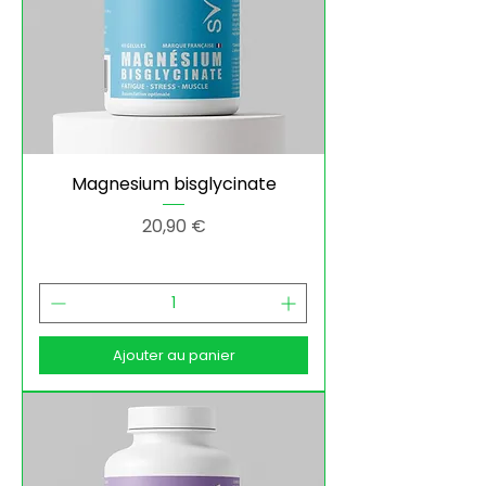
Magnesium bisglycinate
Prix
20,90 €
Ajouter au panier