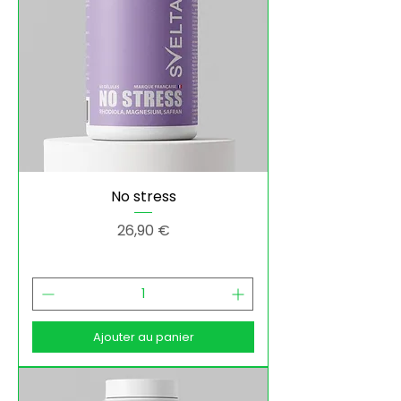
No stress
Prix
26,90 €
Ajouter au panier