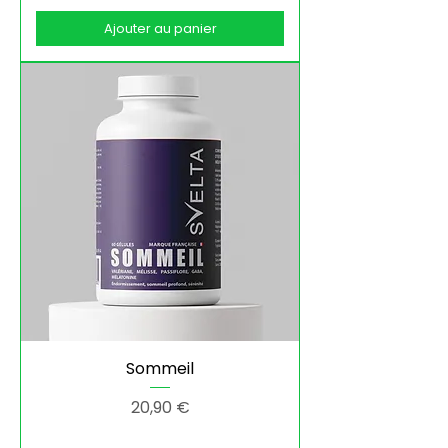
Ajouter au panier
Sommeil
Prix
20,90 €