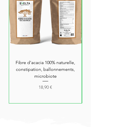
Fibre d'acacia 100% naturelle,
Collagène Beauté
constipation, ballonnements,
microbiote
Prix
18,90 €