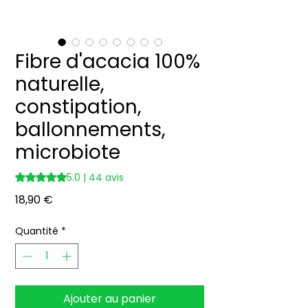
Fibre d'acacia 100%
naturelle,
constipation,
ballonnements,
microbiote
5.0 | 44 avis
La note est de 5.0 sur cinq étoiles selon 44 avis
Prix
18,90 €
Quantité
*
Ajouter au panier