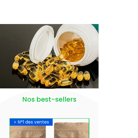
Nos best-sellers
⭐ N°1 des ventes
Nouveauté