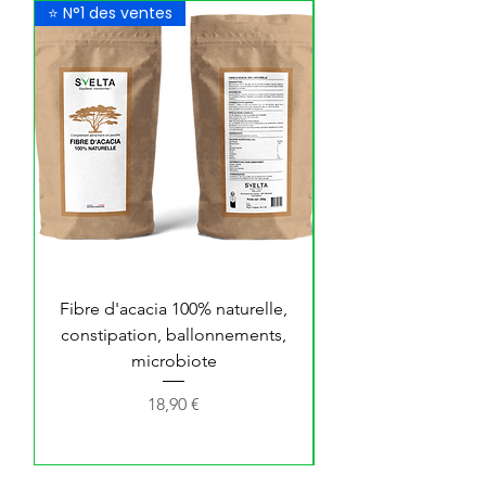
⭐ N°1 des ventes
Nouveauté
Fibre d'acacia 100% naturelle,
Collagène Beauté
constipation, ballonnements,
microbiote
Prix
18,90 €