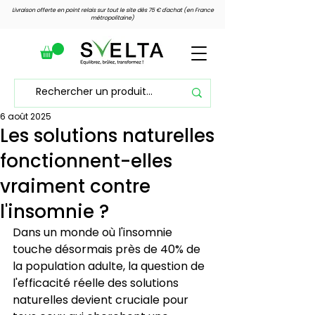
Livraison offerte en point relais sur tout le site dès 75 € d'achat (en France
métropolitaine)
6 août 2025
Voir les points
Les solutions naturelles
fonctionnent-elles
vraiment contre
l'insomnie ?
Dans un monde où l'insomnie 
touche désormais près de 40% de 
la population adulte, la question de 
l'efficacité réelle des solutions 
naturelles devient cruciale pour 