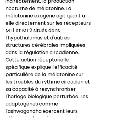
indirectement, la production 
nocturne de mélatonine. La 
mélatonine exogène agit quant à 
elle directement sur les récepteurs 
MT1 et MT2 situés dans 
l'hypothalamus et d'autres 
structures cérébrales impliquées 
dans la régulation circadienne. 
Cette action réceptorielle 
spécifique explique l'efficacité 
particulière de la mélatonine sur 
les troubles du rythme circadien et 
sa capacité à resynchroniser 
l'horloge biologique perturbée. Les 
adaptogènes comme 
l'ashwagandha exercent leurs 
effets par des mécanismes plus 
complexes impliquant la 
modulation de l'axe hypothalamo-