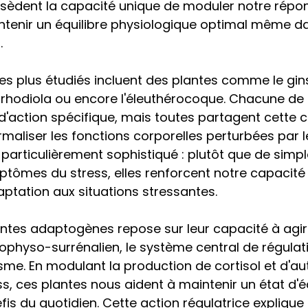
èdent la capacité unique de moduler notre répons
ntenir un équilibre physiologique optimal même d
.
s plus étudiés incluent des plantes comme le gin
 rhodiola ou encore l'éleuthérocoque. Chacune de 
 d'action spécifique, mais toutes partagent cette 
aliser les fonctions corporelles perturbées par le
particulièrement sophistiqué : plutôt que de simp
tômes du stress, elles renforcent notre capacité 
aptation aux situations stressantes.
lantes adaptogènes repose sur leur capacité à agir 
hyso-surrénalien, le système central de régulati
me. En modulant la production de cortisol et d'au
, ces plantes nous aident à maintenir un état d'éq
s du quotidien. Cette action régulatrice explique 