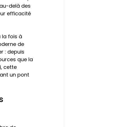
 au-delà des 
r efficacité 
la fois à 
oderne de 
r : depuis 
sources que la 
, cette 
éant un pont 
s 