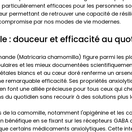
particulièrement efficaces pour les personnes so
leur permettant de retrouver une capacité de résil
 compromise par nos modes de vie modernes.
e : douceur et efficacité au quo
ande (Matricaria chamomilla) figure parmi les pl
pulaires et les mieux documentées scientifiquement
pétales blancs et au cœur doré renferme un arsena
e remarquable efficacité. Ses propriétés anxiolyti
n font une alliée précieuse pour tous ceux qui ch
ns du quotidien sans recourir à des solutions plus 
fs de la camomille, notamment l'apigénine et les c
on bénéfique en se fixant sur les récepteurs GABA 
ue certains médicaments anxiolytiques. Cette int