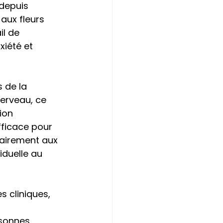
depuis 
aux fleurs 
l de 
xiété et 
 de la 
erveau, ce 
ion 
fficace pour 
rairement aux 
iduelle au 
 cliniques, 
rsonnes 