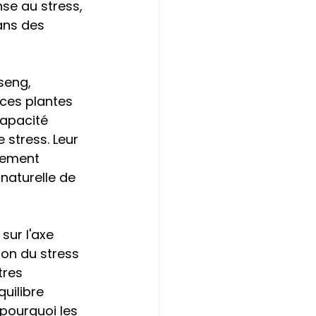
e au stress, 
ans des 
seng, 
ces plantes 
capacité 
 stress. Leur 
lement 
naturelle de 
sur l'axe 
on du stress 
tres 
uilibre 
pourquoi les 