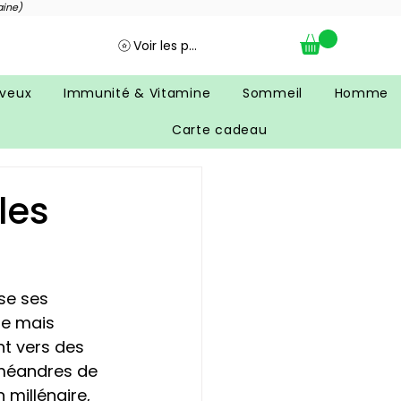
aine)
Voir les points
veux
Immunité & Vitamine
Sommeil
Homme
Carte cadeau
les
se ses 
e mais 
t vers des 
 méandres de 
 millénaire, 