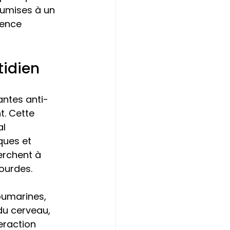
umises à un 
ience 
tidien
antes anti-
. Cette 
l 
ques et 
erchent à 
lourdes.
oumarines, 
du cerveau, 
eraction 