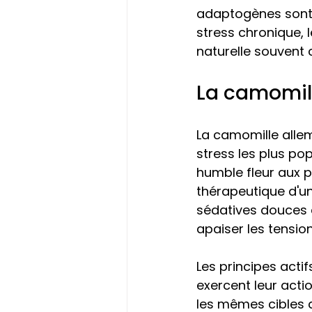
adaptogènes sont 
stress chronique, 
naturelle souvent
La camomill
La camomille allem
stress les plus po
humble fleur aux 
thérapeutique d'un
sédatives douces e
apaiser les tensio
Les principes acti
exercent leur acti
les mêmes cibles q