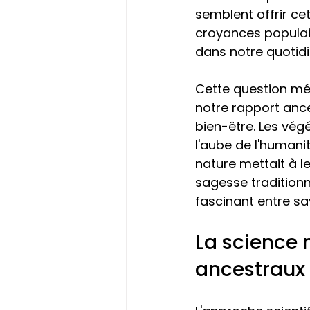
semblent offrir c
croyances populair
dans notre quotid
Cette question mér
notre rapport anc
bien-être. Les vég
l'aube de l'humanit
nature mettait à le
sagesse traditionn
fascinant entre sa
La science 
ancestraux