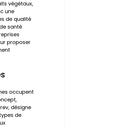
its végétaux, 
nc une 
s de qualité 
de santé 
reprises 
ur proposer 
ment 
es
ènes occupent 
oncept, 
rev, désigne 
types de 
ux 