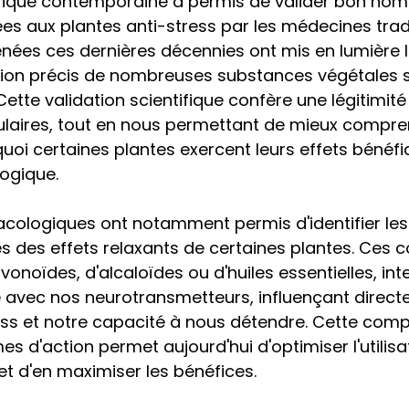
ifique contemporaine a permis de valider bon nom
ées aux plantes anti-stress par les médecines tradi
nées ces dernières décennies ont mis en lumière l
on précis de nombreuses substances végétales s
ette validation scientifique confère une légitimité
ulaires, tout en nous permettant de mieux compre
i certaines plantes exercent leurs effets bénéfi
ogique.
cologiques ont notamment permis d'identifier les 
s des effets relaxants de certaines plantes. Ces 
lavonoïdes, d'alcaloïdes ou d'huiles essentielles, in
avec nos neurotransmetteurs, influençant direct
ess et notre capacité à nous détendre. Cette com
s d'action permet aujourd'hui d'optimiser l'utilisa
t d'en maximiser les bénéfices.