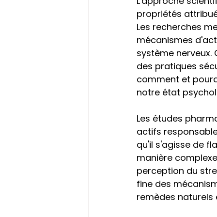
L'approche scient
propriétés attribu
Les recherches me
mécanismes d'acti
système nerveux. C
des pratiques séc
comment et pourquo
notre état psychol
Les études pharma
actifs responsable
qu'il s'agisse de f
manière complexe 
perception du str
fine des mécanisme
remèdes naturels e