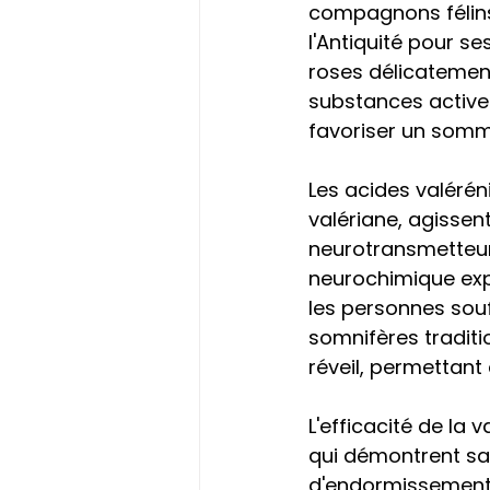
compagnons félins,
l'Antiquité pour s
roses délicatemen
substances actives
favoriser un somme
Les acides valérén
valériane, agissen
neurotransmetteur 
neurochimique expl
les personnes souf
somnifères traditi
réveil, permettant
L'efficacité de la
qui démontrent sa 
d'endormissement e