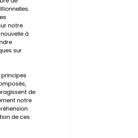
bre de 
tionnelles. 
es 
ur notre 
 nouvelle à 
ndre 
ques sur 
principes 
composés, 
teragissent de 
ement notre 
préhension 
tion de ces 