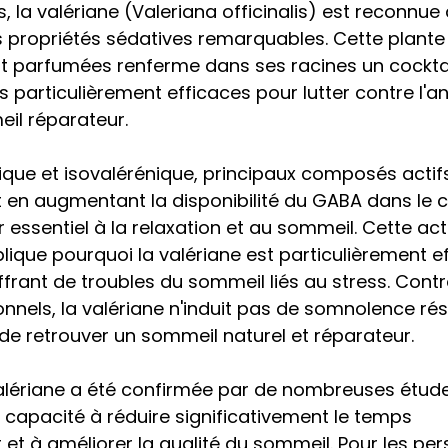
 la valériane (Valeriana officinalis) est reconnue 
es propriétés sédatives remarquables. Cette plante 
t parfumées renferme dans ses racines un cocktai
 particulièrement efficaces pour lutter contre l'an
il réparateur.
ique et isovalérénique, principaux composés actifs
t en augmentant la disponibilité du GABA dans le c
essentiel à la relaxation et au sommeil. Cette act
ique pourquoi la valériane est particulièrement e
frant de troubles du sommeil liés au stress. Cont
onnels, la valériane n'induit pas de somnolence rés
 de retrouver un sommeil naturel et réparateur.
 valériane a été confirmée par de nombreuses études
capacité à réduire significativement le temps 
t à améliorer la qualité du sommeil. Pour les pe