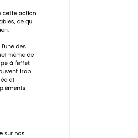
 
 cette action 
bles, ce qui 
ien.
 l'une des 
tuel même de 
e à l'effet 
ouvent trop 
ée et 
mpléments 
e sur nos 