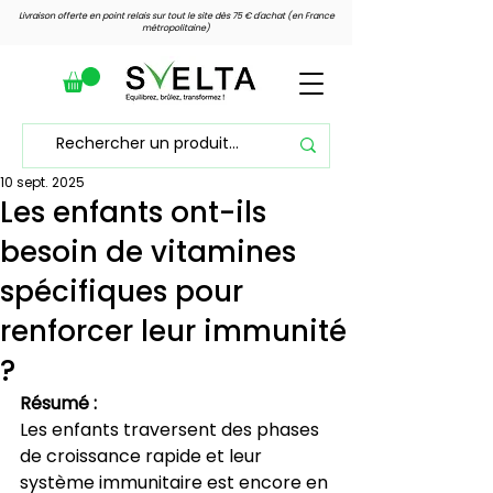
Livraison offerte en point relais sur tout le site dès 75 € d'achat (en France
métropolitaine)
10 sept. 2025
Voir les points
Les enfants ont-ils
besoin de vitamines
spécifiques pour
renforcer leur immunité
?
Résumé :
Les enfants traversent des phases 
de croissance rapide et leur 
système immunitaire est encore en 