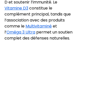
D et soutenir l’immunité. Le 
Vitamine D3
 constitue le 
complément principal, tandis que 
l’association avec des produits 
comme le 
Multivitaminé
 et 
l’
Oméga 3 Ultra
 permet un soutien 
complet des défenses naturelles.
Ces produits allient praticité et 
efficacité, assurant un apport 
régulier et optimal en toutes 
saisons. Ils sont conçus pour 
maintenir un système immunitaire 
performant, protéger l’organisme 
et soutenir la vitalité générale.
Intégrer la vitamine D 
dans son quotidien