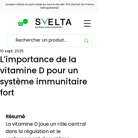
Livraison offerte en point relais sur tout le site dès 75 € d'achat (en France
métropolitaine)
10 sept. 2025
Voir les points
L’importance de la
vitamine D pour un
système immunitaire
fort
Résumé
La vitamine D joue un rôle central 
dans la régulation et le 