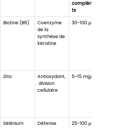
complémen
ts
Biotine (B8)
Coenzyme 
30–100 µg/j
de la 
synthèse de 
kératine
Zinc
Antioxydant,
5–15 mg/j
 division 
cellulaire
Sélénium
Défense 
25–100 µg/j