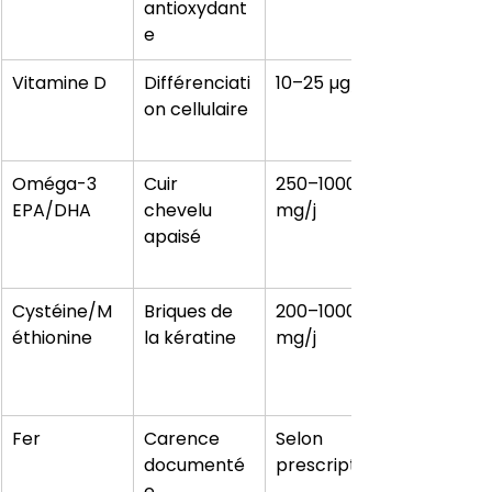
antioxydant
e
Vitamine D
Différenciati
10–25 µg/j
on cellulaire
Oméga-3 
Cuir 
250–1000 
EPA/DHA
chevelu 
mg/j
apaisé
Cystéine/M
Briques de 
200–1000 
éthionine
la kératine
mg/j
Fer
Carence 
Selon 
documenté
prescription
e