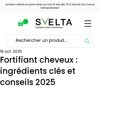
Livraison offerte en point relais sur tout le site dès 75 € d'achat (en France
métropolitaine)
16 oct. 2025
Voir les points
Fortifiant cheveux :
ingrédients clés et
conseils 2025