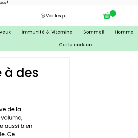
aine)
Voir les points
veux
Immunité & Vitamine
Sommeil
Homme
Carte cadeau
 à des
ve de la 
 volume, 
e aussi bien 
e. Ce 