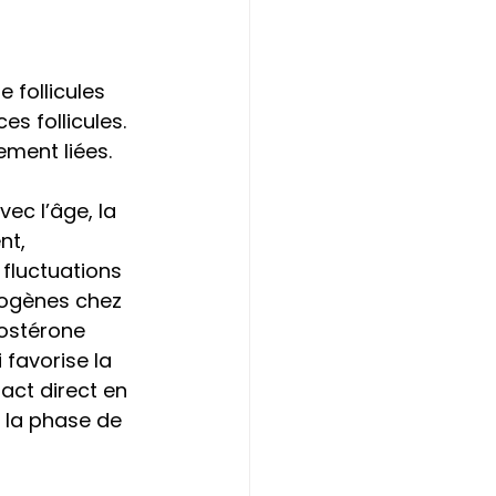
 follicules 
es follicules. 
ment liées. 
ec l’âge, la 
nt, 
 fluctuations 
ogènes chez 
ostérone 
favorise la 
act direct en 
 la phase de 