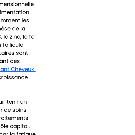
mensionnelle 
limentation 
tamment les 
èse de la 
e zinc, le fer 
follicule 
taires sont 
ant des 
fiant Cheveux 
 croissance 
intenir un 
n de soins 
traitements 
ôle capital, 
par la fatigue 