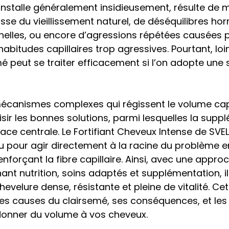
nstalle généralement insidieusement, résulte de mu
gisse du vieillissement naturel, de déséquilibres h
nelles, ou encore d’agressions répétées causées p
abitudes capillaires trop agressives. Pourtant, loin
emé peut se traiter efficacement si l’on adopte une 
canismes complexes qui régissent le volume capil
isir les bonnes solutions, parmi lesquelles la supp
lace centrale. Le Fortifiant Cheveux Intense de SVEL
 pour agir directement à la racine du problème en
nforçant la fibre capillaire. Ainsi, avec une appro
nt nutrition, soins adaptés et supplémentation, il
evelure dense, résistante et pleine de vitalité. Cet
les causes du clairsemé, ses conséquences, et les 
donner du volume à vos cheveux. 