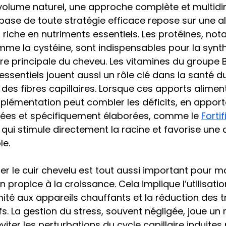
 volume naturel, une approche complète et multidi
 base de toute stratégie efficace repose sur une a
t riche en nutriments essentiels. Les protéines, no
me la cystéine, sont indispensables pour la synth
ure principale du cheveu. Les vitamines du groupe B, l
essentiels jouent aussi un rôle clé dans la santé du 
té des fibres capillaires. Lorsque ces apports alimen
upplémentation peut combler les déficits, en apport
ées et spécifiquement élaborées, comme le 
Forti
, qui stimule directement la racine et favorise une
le. 
ger le cuir chevelu est tout aussi important pour ma
propice à la croissance. Cela implique l’utilisatio
imité aux appareils chauffants et la réduction des 
. La gestion du stress, souvent négligée, joue un r
viter les perturbations du cycle capillaire induites 