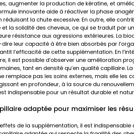
nes, augmenter la production de kératine, et amélior
formule innovante aide à réactiver la phase anagène
 réduisant la chute excessive. En outre, elle contri
 et la solidité des cheveux, ce qui se traduit par u
eure résistance aux agressions extérieures. La biodi
à-dire leur capacité à être bien absorbés par l’org
antit l’efficacité de cette supplémentation. En l’in
re, il est possible d’observer une amélioration pro
semaines, tant en densité qu’en qualité capillaire. La
 remplace pas les soins externes, mais elle les 
gissant en profondeur, à la source du renouvellem
i est indispensable pour un résultat durable et nature
pillaire adaptée pour maximiser les résu
 effets de la supplémentation, il est indispensable
capillaire adaptée qui respecte la fragilité des che