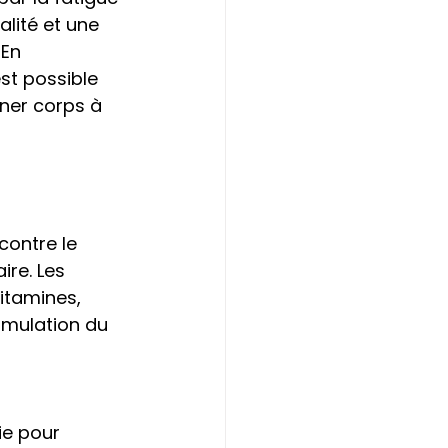
lité et une 
En 
st possible 
ner corps à 
contre le 
re. Les 
itamines, 
timulation du 
 
ie pour 