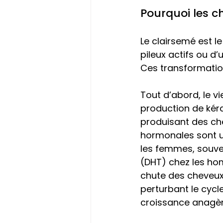
Pourquoi les c
Le clairsemé est l
pileux actifs ou d’
Ces transformation
Tout d’abord, le vi
production de kérat
produisant des che
hormonales sont u
les femmes, souve
(DHT) chez les ho
chute des cheveux.
perturbant le cycl
croissance anagèn