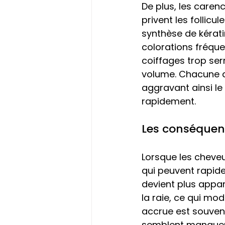
De plus, les carenc
privent les follicu
synthèse de kérati
colorations fréquen
coiffages trop serr
volume. Chacune d
aggravant ainsi le
rapidement. 
Les conséquenc
Lorsque les cheveu
qui peuvent rapide
devient plus appar
la raie, ce qui mod
accrue est souven
semblent manquer d