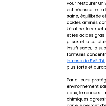
Pour restaurer un
est nécessaire. La
saine, équilibrée e
acides aminés com
kératine, la struct
et les acides gras 
pileux et la solidi
insuffisants, la s
formules concentr
Intense de SVELTA
plus forte et durab
Par ailleurs, proté
environnement sain 
doux, le recours l
chimiques agressifs
car elle permet d’é