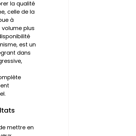
er la qualité 
, celle de la 
bue à 
n volume plus 
sponibilité 
anisme, est un 
tégrant dans 
gressive, 
 
complète 
ent 
l. 
ltats
 de mettre en 
veux 