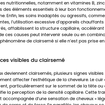
es nutritionnelles, notamment en vitamines B, zinc 
les des éléments essentiels à leur bon fonctionneme
ne. Enfin, les soins inadaptés ou agressifs, comme 
tes, l’utilisation excessive d’appareils chauffants 
és, affaiblissent la structure capillaire, accélérant
e ces causes peut intervenir seule ou en combina
 phénomène de clairsemé si elle n’est pas prise e
es visibles du clairsemé
x deviennent clairsemés, plusieurs signes visibles
ment affecter l’esthétique de la chevelure. Le cuir
ent, particulièrement sur le sommet de la tête ou 
ifie la perception de la densité capillaire. Cette t
t accompagnée d’une sensation de cheveux « léger
e corps et de force. En parallèle, les cheveux se f