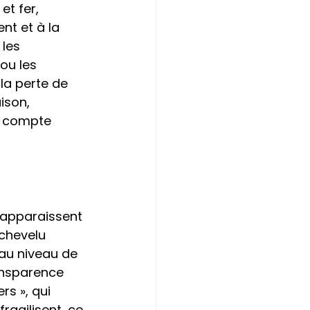
et fer, 
nt et à la 
les 
ou les 
 la perte de 
ison, 
n compte 
 apparaissent 
 chevelu 
au niveau de 
ransparence 
s », qui 
ragilisent, ce 