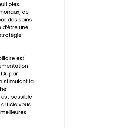
ltiples 
ormonaux, de 
ar des soins 
 d’être une 
stratégie 
laire est 
lémentation 
TA, par 
 stimulant la 
che 
 est possible 
 article vous 
meilleures 