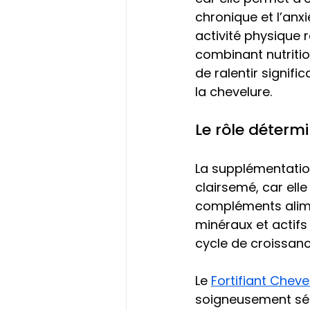
chronique et l’anx
activité physique 
combinant nutritio
de ralentir signif
la chevelure. 
Le rôle déterm
La supplémentation 
clairsemé, car ell
compléments alimen
minéraux et actifs 
cycle de croissanc
Le 
Fortifiant Chev
soigneusement séle