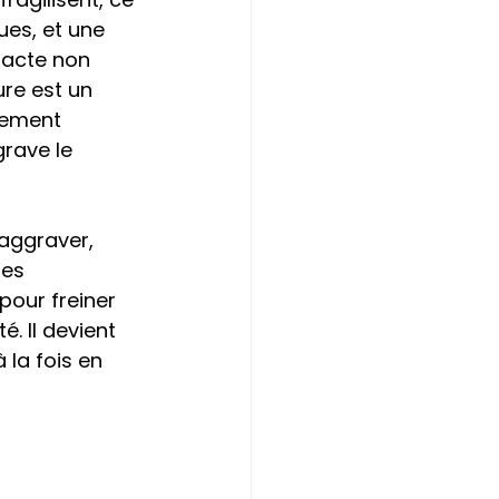
es, et une 
pacte non 
re est un 
lement 
rave le 
’aggraver, 
Ces 
pour freiner 
. Il devient 
 la fois en 