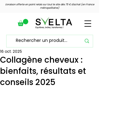
Livraison offerte en point relais sur tout le site dès 75 € d'achat (en France
métropolitaine)
16 oct. 2025
Voir les points
Collagène cheveux :
bienfaits, résultats et
conseils 2025