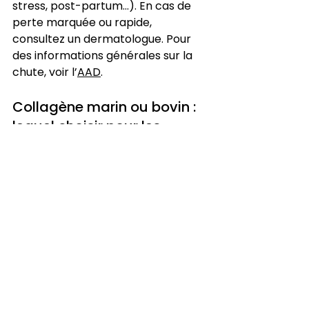
stress, post-partum…). En cas de 
perte marquée ou rapide, 
consultez un dermatologue. Pour 
des informations générales sur la 
chute, voir l’
AAD
.
Collagène marin ou bovin : 
lequel choisir pour les 
cheveux ?
Les deux apportent des peptides 
efficaces. Le collagène marin (type 
I) est apprécié pour sa bonne 
solubilité et sa neutralité; le bovin 
(types I/III) a un profil d’acides 
aminés polyvalent. Le plus 
important reste la qualité: 
hydrolyse, traçabilité, contrôles de 
contaminants et dose quotidienne 