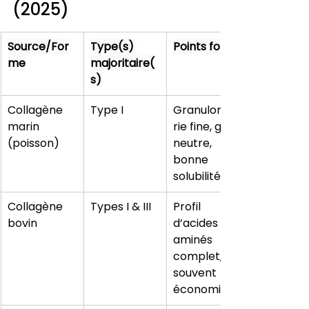
(2025)
Source/For
Type(s) 
Points forts
me
majoritaire(
s)
Collagène 
Type I
Granulomét
marin 
rie fine, goût 
(poisson)
neutre, 
bonne 
solubilité
Collagène 
Types I & III
Profil 
bovin
d’acides 
aminés 
complet, 
souvent 
économique