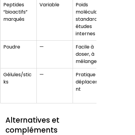
Peptides 
Variable
Poids 
“bioactifs” 
moléculaire 
marqués
standardisé, 
études 
internes
Poudre
—
Facile à 
doser, à 
mélanger
Gélules/stic
—
Pratique en 
ks
déplaceme
nt
Alternatives et 
compléments 