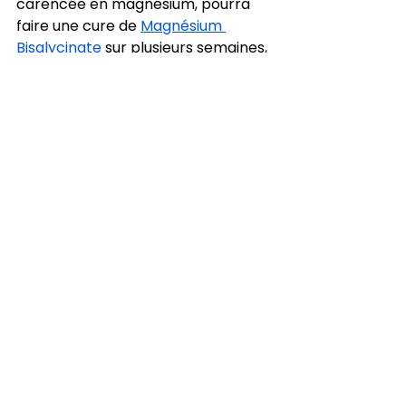
carencée en magnésium, pourra 
faire une cure de 
Magnésium 
Bisglycinate
 sur plusieurs semaines, 
en soutien de sa stabilité 
émotionnelle.
Le secret réside dans la régularité, 
la patience, et l’écoute de ses 
ressentis. Les produits de la marque 
SVELTA ont été conçus dans cet 
esprit : des formules 
complémentaires, pensées pour 
être associées ou alternées selon 
les besoins. Ce n’est pas une 
réponse unique à un problème 
ponctuel, mais une stratégie 
globale pour rétablir un sommeil 
profond, durable, aligné avec les 
besoins véritables du corps. En 