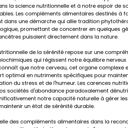
s la science nutritionnelle et à notre espoir de so
ables. Les compléments alimentaires destinés à fav
ent dans une démarche qui allie tradition phytothér
ogique, promettant de concentrer en quelques gél
ancêtres puisaient directement dans la nature.
ritionnelle de la sérénité repose sur une compréh
chimiques qui régissent notre équilibre nerveux 
econnaît que notre cerveau, cet organe complexe e
t optimal en nutriments spécifiques pour mainten
tion du stress et de l'humeur. Les carences nutriti
os sociétés d'abondance paradoxalement dénutri
ficativement notre capacité naturelle à gérer les
maintenir un état de sérénité durable.
tielle des compléments alimentaires dans la reconq