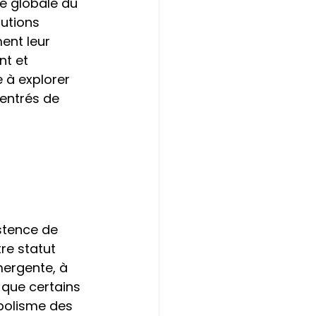
 globale du 
lutions 
ent leur 
nt et 
 à explorer 
centrés de 
 
stence de 
re statut 
mergente, à 
e que certains 
bolisme des 