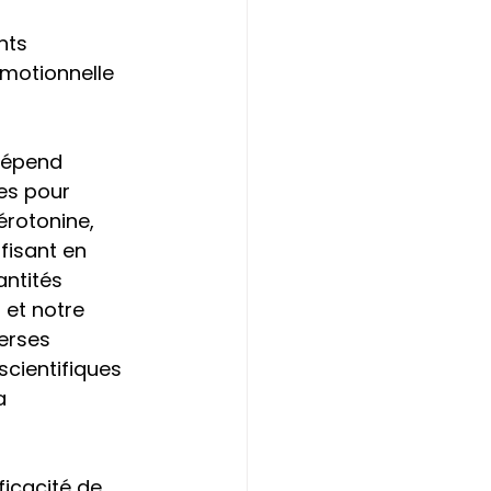
nts 
motionnelle 
dépend 
es pour 
érotonine, 
isant en 
ntités 
et notre 
erses 
cientifiques 
a 
icacité de 