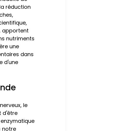
la réduction 
ches, 
entifique, 
 apportent 
ns nutriments 
ère une 
entaires dans 
e d'une 
onde
nerveux, le 
d'être 
r enzymatique 
 notre 