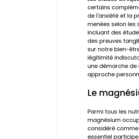
certains complémen
de l'anxiété et la 
menées selon les s
incluant des étud
des preuves tangib
sur notre bien-êtr
légitimité indiscu
une démarche de re
approche personn
Le magnésiu
Parmi tous les nut
magnésium occupe 
considéré comme un
essentiel particip