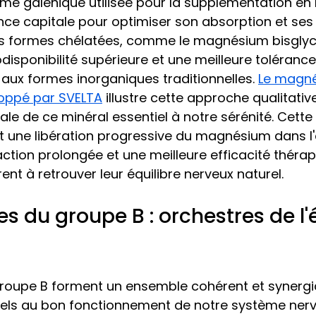
orme galénique utilisée pour la supplémentation 
ce capitale pour optimiser son absorption et ses
es formes chélatées, comme le magnésium bisglyci
disponibilité supérieure et une meilleure tolérance
ux formes inorganiques traditionnelles. 
Le magn
loppé par SVELTA
 illustre cette approche qualitativ
ale de ce minéral essentiel à notre sérénité. Cette
t une libération progressive du magnésium dans l
ction prolongée et une meilleure efficacité théra
ent à retrouver leur équilibre nerveux naturel.
s du groupe B : orchestres de l'é
groupe B forment un ensemble cohérent et synergi
iels au bon fonctionnement de notre système nerv