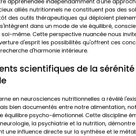
être appréhendée indépendamment d'une approche
ieux alliés nutritionnels ne constituent pas des so
tôt des outils thérapeutiques qui déploient pleinem
s s'intègrent dans un mode de vie équilibré, conscie
s soi-même. Cette perspective nuancée nous invite
erture d'esprit les possibilités qu'offrent ces con
recherche d'harmonie intérieure.
nts scientifiques de la sérénité
le
ne en neurosciences nutritionnelles a révélé l'exi
is bien documentés entre notre alimentation, not
tre équilibre psycho-émotionnel. Cette discipline é
a neurologie, la psychiatrie et la nutrition, démontr
t une influence directe sur la synthèse et le méta