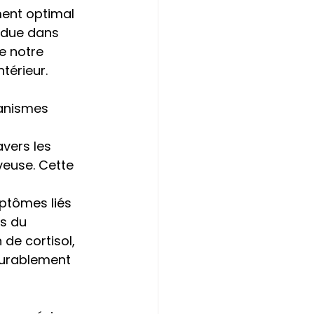
ent optimal 
ndue dans 
 notre 
térieur.
anismes 
vers les 
veuse. Cette 
tômes liés 
es du 
de cortisol, 
durablement 