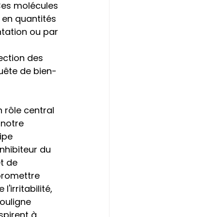
Ces molécules 
 en quantités 
ntation ou par 
ection des 
uête de bien-
rôle central 
notre 
ipe 
nhibiteur du 
t de 
promettre 
irritabilité, 
ouligne 
spirent à 