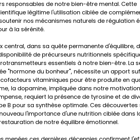
s responsables de notre bien-être mental. Cette 
ntifique légitime l'utilisation ciblée de compléme
 soutenir nos mécanismes naturels de régulation é
our à la sérénité.
x central, dans sa quête permanente d'équilibre, 
disponibilité de précurseurs nutritionnels spécifiqu
urotransmetteurs essentiels à notre bien-être. La s
 "hormone du bonheur", nécessite un apport suff
cofacteurs vitaminiques pour être produite en qua
e, la dopamine, impliquée dans notre motivation 
pense, requiert la présence de tyrosine et de div
pe B pour sa synthèse optimale. Ces découvertes s
 nouveau l'importance d'une nutrition ciblée dans l
 restauration de notre équilibre émotionnel.
es menées ces dernières décennies confirment l'eff