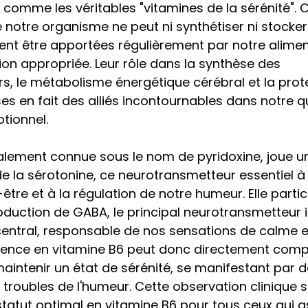
 comme les véritables "vitamines de la sérénité". 
 notre organisme ne peut ni synthétiser ni stocker
ivent être apportées régulièrement par notre alime
n appropriée. Leur rôle dans la synthèse des 
, le métabolisme énergétique cérébral et la prot
es en fait des alliés incontournables dans notre q
tionnel.
alement connue sous le nom de pyridoxine, joue un 
e la sérotonine, ce neurotransmetteur essentiel à 
tre et à la régulation de notre humeur. Elle partic
duction de GABA, le principal neurotransmetteur i
entral, responsable de nos sensations de calme e
arence en vitamine B6 peut donc directement com
intenir un état de sérénité, se manifestant par de l'
s troubles de l'humeur. Cette observation clinique s
statut optimal en vitamine B6 pour tous ceux qui a