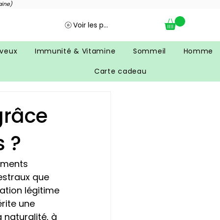
aine)
Voir les points
veux
Immunité & Vitamine
Sommeil
Homme
Carte cadeau
grâce
s ?
éments 
straux que 
ation légitime 
érite une 
 naturalité, à 