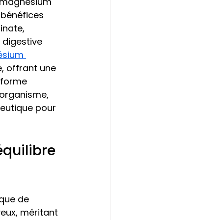
en magnésium 
 bénéfices 
nate, 
 digestive 
ésium 
e, offrant une 
 forme 
'organisme, 
peutique pour 
quilibre 
que de 
eux, méritant 