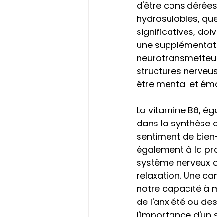
d'être considérées
hydrosulobles, que
significatives, do
une supplémentatio
neurotransmetteurs
structures nerveus
être mental et émo
La vitamine B6, ég
dans la synthèse d
sentiment de bien-ê
également à la pro
système nerveux c
relaxation. Une c
notre capacité à ma
de l'anxiété ou de
l'importance d'un 