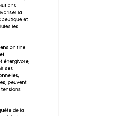
lutions 
oriser la 
apeutique et 
ules les 
ension fine 
et 
t énergivore, 
ir ses 
onnelles, 
es, peuvent 
 tensions 
uête de la 