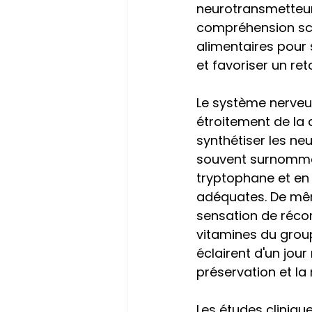
neurotransmetteur
compréhension scie
alimentaires pour
et favoriser un ret
Le système nerveu
étroitement de la 
synthétiser les ne
souvent surnommée
tryptophane et en 
adéquates. De mêm
sensation de récom
vitamines du grou
éclairent d'un jour
préservation et la
Les études cliniqu