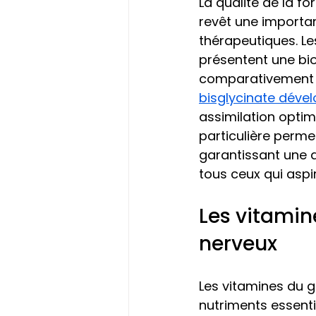
La qualité de la f
revêt une importan
thérapeutiques. L
présentent une bio
comparativement a
bisglycinate déve
assimilation optim
particulière perme
garantissant une a
tous ceux qui aspir
Les vitamine
nerveux
Les vitamines du 
nutriments essent