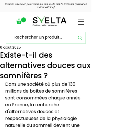
Livraison offerte en point relais sur tout le site dès 75 € d'achat (en France
métropolitaine)
6 août 2025
Voir les points
Existe-t-il des
alternatives douces aux
somnifères ?
Dans une société où plus de 130 
millions de boîtes de somnifères 
sont consommées chaque année 
en France, la recherche 
d'alternatives douces et 
respectueuses de la physiologie 
naturelle du sommeil devient une 