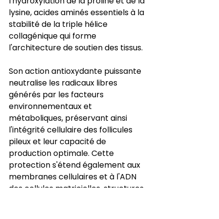
l'hydroxylation de la proline et de la 
lysine, acides aminés essentiels à la 
stabilité de la triple hélice 
collagénique qui forme 
l'architecture de soutien des tissus.
Son action antioxydante puissante 
neutralise les radicaux libres 
générés par les facteurs 
environnementaux et 
métaboliques, préservant ainsi 
l'intégrité cellulaire des follicules 
pileux et leur capacité de 
production optimale. Cette 
protection s'étend également aux 
membranes cellulaires et à l'ADN 
des cellules matricielles, structures 
particulièrement vulnérables au 
stress oxydatif en raison de leur 